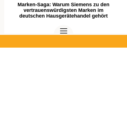
Marken-Saga: Warum Siemens zu den
vertrauenswürdigsten Marken im
deutschen Hausgerätehandel gehört
ARTIKEL LESEN
HOME
LEISTUNGEN
ÜBER UNS
INSPIRATIONEN
DE
KARRIERE
KONTAKT